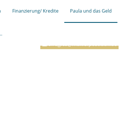
n
Finanzierung/ Kredite
Paula und das Geld
03596 589303
..
s.rugies@maklerpostfach.de